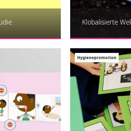
udie
Klobalisierte We
Hygienepromotion