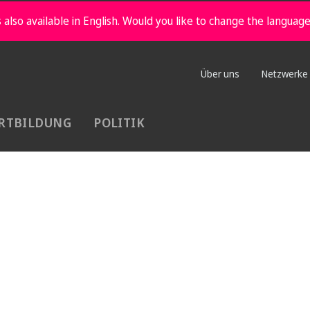
 also available in English. Would you like to change the languag
Über uns
Netzwerke
RTBILDUNG
POLITIK