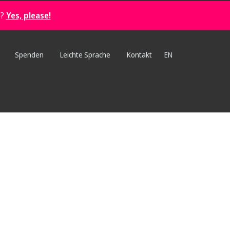
e?
Yes, please!
Spenden
Leichte Sprache
Kontakt
EN