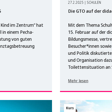
27.2.2025 | SCHULEN
5
Die GTO auf der dida
Kind im Zentrum“ hat
Mit dem Thema Schult
l in einem Pecha-
15. Februar auf der d
eutung von guten
Bildungsmesse, vertre
Ganztagsbetreuung
Besucher*innen sowie 
und Politik diskutierte
und Organisation dazu
Toilettensituation an 
Mehr lesen
Kurs